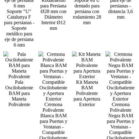
Rodamiento
Soporte en U
para eje de
para Persiana
dentado para
persianas -
Soporte "U"
Ø28 mm con
persiana con
distancia 3,6
Catalunya F
Diámetro
rodamiento 28
mm
para persianas -
Interior Ø12
mm
Soporte
mm
metálico para
eje de persiana
6 mm
Pala
Kit Maneta
Oscilobatiente
BAM
BAM para
Polivalente
Maneta
para Apertura
Polivalente
Cremona
Exterior
Cremona
Polivalente
Polivalente
Blanca BAM
Negra BAM
para Puertas y
para Puertas y
Ventanas -
Ventanas -
Compatible
Compatible
Oscilobatiente
Oscilobatiente