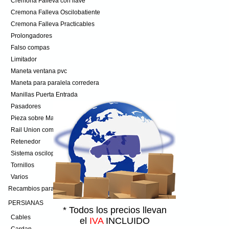
Cremona Falleva con llave
Cremona Falleva Oscilobatiente
Cremona Falleva Practicables
Prolongadores
Falso compas
Limitador
Maneta ventana pvc
Maneta para paralela corredera
Manillas Puerta Entrada
Pasadores
Pieza sobre Marco
Rail Union compas
Retenedor
Sistema osciloparalela
Tornillos
Varios
Recambios para toldos
PERSIANAS
* Todos los precios
llevan
Cables
el
IVA
INCLUIDO