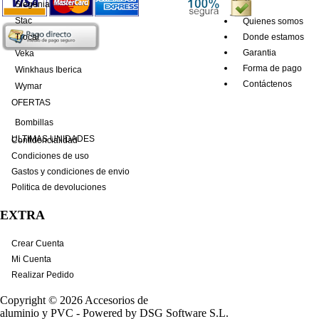
Siegenia
Stac
Quienes somos
Trocal
Donde estamos
Garantia
Veka
Forma de pago
Winkhaus Iberica
Contáctenos
Wymar
OFERTAS
Bombillas
ULTIMAS UNIDADES
Confidencialidad
Condiciones de uso
Gastos y condiciones de envio
Politica de devoluciones
EXTRA
Crear Cuenta
Mi Cuenta
Realizar Pedido
Copyright © 2026
Accesorios de
aluminio y PVC
- Powered by
DSG Software S.L.