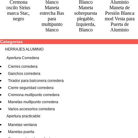
Cremona
oscilo Sirius
Maneta
Maneta
Maneta de
marca Stac,
estrecha Bas
sobrepuesta
Presión Blanca
negro
para
plegable,
mod Vesta para
multipunto
Izquierda,
Puerta de
blanco
Blanco
Aluminio
Categorias
HERRAJES ALUMINIO
Apertura Corredera
Cierres corredera
Ganchos corredera
Tirador para balconera corredera
Cierre seguridad corredera
Cremona multipunto corredera
Manetas multipunto corredera
Varios accesorios corredera
Apertura practicable
Manetas ventana
Manetas puerta