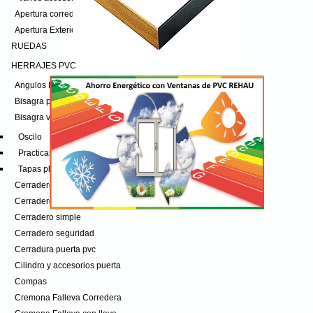
Apertura corredera osciloparalela
Apertura Exterior
RUEDAS
HERRAJES PVC
Angulos Reenvio
Bisagra puerta pvc
Bisagra ventana pvc
Oscilo
Practicable
Tapas plasticos
Cerradero corredera
Cerradero oscilo
Cerradero simple
Cerradero seguridad
Cerradura puerta pvc
Cilindro y accesorios puerta
Compas
Cremona Falleva Corredera