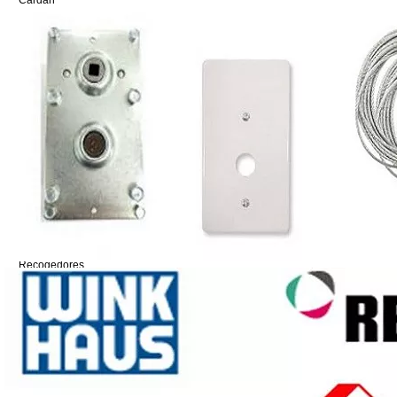
Cardan
Cerrojillos
Cintas
Conteras
Discos
Ejes
Embudo
Felpa Goma
Manivelas
Mecanismos BGM
Motores y Accesorios
Pasacintas
Placa cajon persiana
Recogedores
Rodamientos
Soportes
Tirantes
Topes
Tornos BGM y Gaviota
Varios