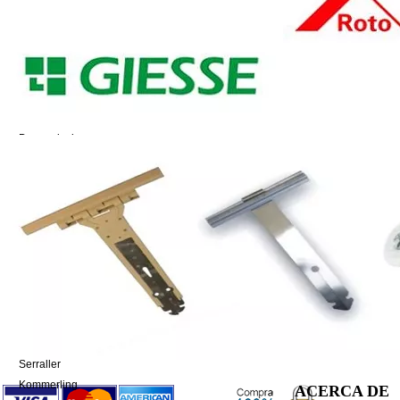
MARCAS
Alma
Aluminios Barcelona
BAM
BGM
Brugmann
Deceuninck
Gealan
Giesse
GU
Hoppe
Pabose
Persax
Rehau
Roto
Salamander
Schuco
Serraller
Kommerling
ACERCA DE