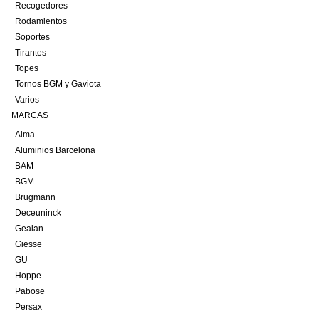
Recogedores
Rodamientos
Soportes
Tirantes
Topes
Tornos BGM y Gaviota
Varios
MARCAS
Alma
Aluminios Barcelona
BAM
BGM
Brugmann
Deceuninck
Gealan
Giesse
GU
Hoppe
Pabose
Persax