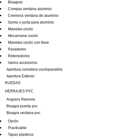
Bisagras
Compas ventana aluminio
Cremona ventana de aluminio
Goma o junta para aluminio
Manetas oscilo
Mecanismo oscilo
Manetas oscilo con llave
Pasadores
Retenedores
Varios accesorios
Apertura corredera osciloparalela
Apertura Exterior
RUEDAS
HERRAJES PVC
Angulos Reenvio
Bisagra puerta pvc
Bisagra ventana pvc
Oscilo
Practicable
Tapas plasticos